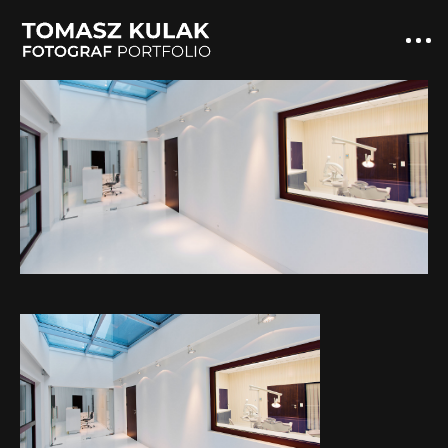
Duda_Clinic_11
TK STUDIO
USŁUGI FOTOGRAFICZNE
PORTFOLIO